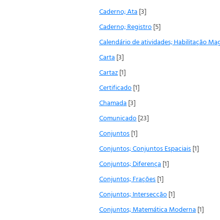
Caderno; Ata
[3]
Caderno; Registro
[5]
Calendário de atividades; Habilitação Mag
Carta
[3]
Cartaz
[1]
Certificado
[1]
Chamada
[3]
Comunicado
[23]
Conjuntos
[1]
Conjuntos; Conjuntos Espaciais
[1]
Conjuntos; Diferença
[1]
Conjuntos; Frações
[1]
Conjuntos; Intersecção
[1]
Conjuntos; Matemática Moderna
[1]