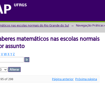
aberes matemáticos nas escolas normais d
UFRGS
AP
máticos nas escolas normais do Rio Grande do Sul
→
Navegação Práticas 
aberes matemáticos nas escolas normais
or assunto
U
V
W
X
Y
Z
-95 of 298
Página anterior
Próxima página