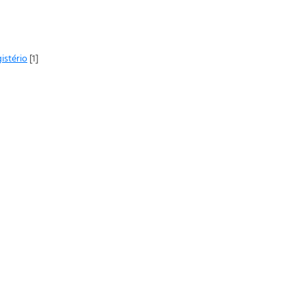
istério
[1]