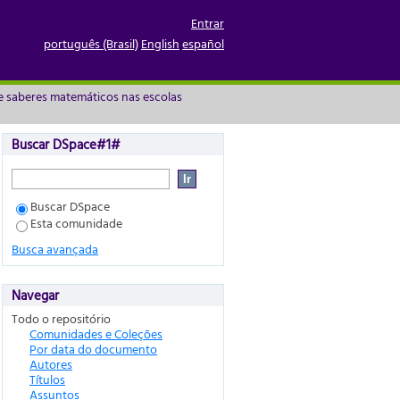
o Rio Grande do Sul por
Entrar
português (Brasil)
English
español
e saberes matemáticos nas escolas
Buscar DSpace#1#
Buscar DSpace
Esta comunidade
Busca avançada
Navegar
Todo o repositório
Comunidades e Coleções
Por data do documento
Autores
Títulos
Assuntos