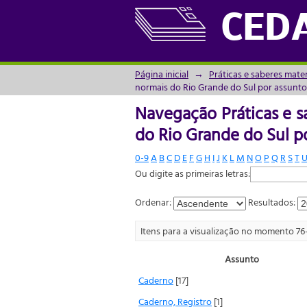
Navegação Práticas e s
CED
assunto
Página inicial
→
Práticas e saberes mate
normais do Rio Grande do Sul por assunto
Navegação Práticas e s
do Rio Grande do Sul p
0-9
A
B
C
D
E
F
G
H
I
J
K
L
M
N
O
P
Q
R
S
T
Ou digite as primeiras letras:
Ordenar:
Resultados:
Itens para a visualização no momento 76
Assunto
Caderno
[17]
Caderno, Registro
[1]