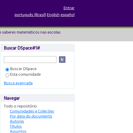
o Rio Grande do Sul por
Entrar
português (Brasil)
English
español
e saberes matemáticos nas escolas
Buscar DSpace#1#
Buscar DSpace
Esta comunidade
Busca avançada
Navegar
Todo o repositório
Comunidades e Coleções
Por data do documento
Autores
Títulos
Assuntos