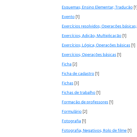
Esquemas; Ensino Elementar; Tradução
[1
Evento
[1]
Exercícios resolvidos; Operações básicas;
Exercícios; Adição; Multiplicação
[1]
Exercícios; Lógica; Operações básicas
[1]
Exercícios; Operações básicas
[1]
Ficha
[2]
Ficha de cadastro
[1]
Fichas
[3]
Fichas de trabalho
[1]
Formação de professores
[1]
Formulário
[2]
Fotografia
[1]
Fotografia; Negativos; Rolo de filme
[1]