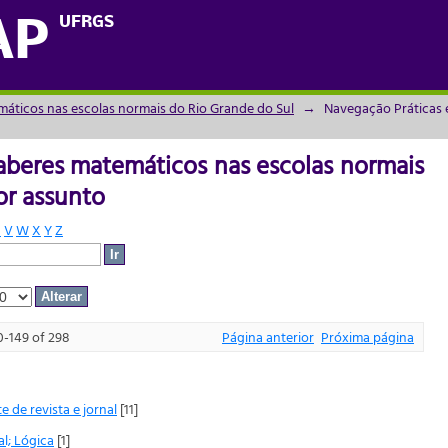
aberes matemáticos nas escolas normais d
UFRGS
AP
máticos nas escolas normais do Rio Grande do Sul
→
Navegação Práticas 
aberes matemáticos nas escolas normais
or assunto
U
V
W
X
Y
Z
0-149 of 298
Página anterior
Próxima página
e de revista e jornal
[11]
al; Lógica
[1]