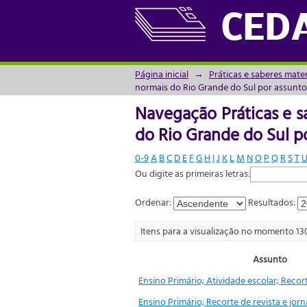
Navegação Práticas e s
CED
assunto
Página inicial
→
Práticas e saberes mate
normais do Rio Grande do Sul por assunto
Navegação Práticas e s
do Rio Grande do Sul p
0-9
A
B
C
D
E
F
G
H
I
J
K
L
M
N
O
P
Q
R
S
T
Ou digite as primeiras letras:
Ordenar:
Resultados:
Itens para a visualização no momento 13
Assunto
Ensino Primário; Atividade escolar; Recort
Ensino Primário; Recorte de revista e jorn