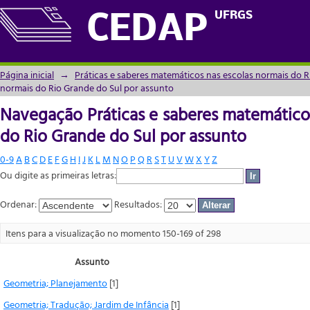
Navegação Práticas e saberes matemáticos
UFRGS
CEDAP
assunto
Página inicial
→
Práticas e saberes matemáticos nas escolas normais do R
normais do Rio Grande do Sul por assunto
Navegação Práticas e saberes matemático
do Rio Grande do Sul por assunto
0-9
A
B
C
D
E
F
G
H
I
J
K
L
M
N
O
P
Q
R
S
T
U
V
W
X
Y
Z
Ou digite as primeiras letras:
Ordenar:
Resultados:
Itens para a visualização no momento 150-169 of 298
Assunto
Geometria; Planejamento
[1]
Geometria; Tradução; Jardim de Infância
[1]