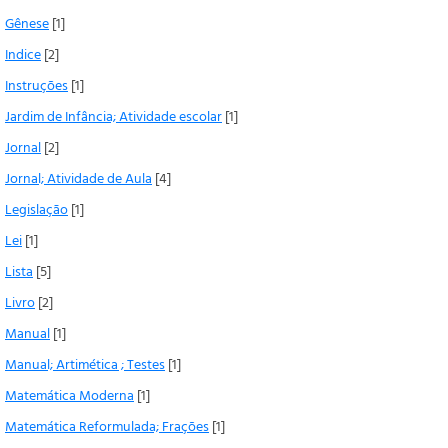
Gênese
[1]
Indice
[2]
Instruções
[1]
Jardim de Infância; Atividade escolar
[1]
Jornal
[2]
Jornal; Atividade de Aula
[4]
Legislação
[1]
Lei
[1]
Lista
[5]
Livro
[2]
Manual
[1]
Manual; Artimética ; Testes
[1]
Matemática Moderna
[1]
Matemática Reformulada; Frações
[1]