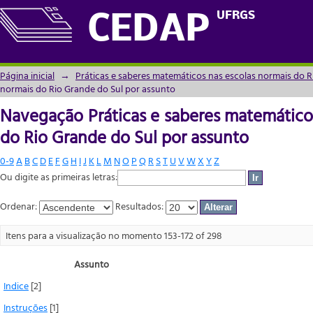
Navegação Práticas e saberes matemáticos
UFRGS
CEDAP
assunto
Página inicial
→
Práticas e saberes matemáticos nas escolas normais do R
normais do Rio Grande do Sul por assunto
Navegação Práticas e saberes matemático
do Rio Grande do Sul por assunto
0-9
A
B
C
D
E
F
G
H
I
J
K
L
M
N
O
P
Q
R
S
T
U
V
W
X
Y
Z
Ou digite as primeiras letras:
Ordenar:
Resultados:
Itens para a visualização no momento 153-172 of 298
Assunto
Indice
[2]
Instruções
[1]