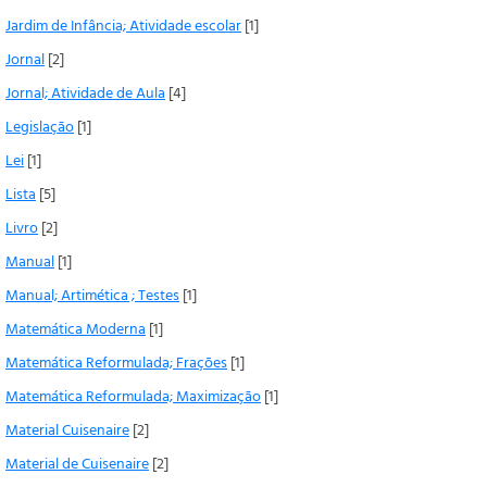
Jardim de Infância; Atividade escolar
[1]
Jornal
[2]
Jornal; Atividade de Aula
[4]
Legislação
[1]
Lei
[1]
Lista
[5]
Livro
[2]
Manual
[1]
Manual; Artimética ; Testes
[1]
Matemática Moderna
[1]
Matemática Reformulada; Frações
[1]
Matemática Reformulada; Maximização
[1]
Material Cuisenaire
[2]
Material de Cuisenaire
[2]