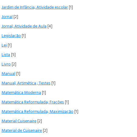
Jardim de Infância; Atividade escolar
[1]
Jornal
[2]
Jornal; Atividade de Aula
[4]
Legislação
[1]
Lei
[1]
Lista
[5]
Livro
[2]
Manual
[1]
Manual; Artimética ; Testes
[1]
Matemática Moderna
[1]
Matemática Reformulada; Frações
[1]
Matemática Reformulada; Maximização
[1]
Material Cuisenaire
[2]
Material de Cuisenaire
[2]