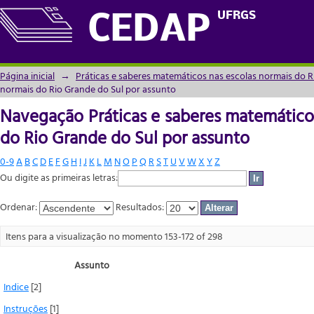
Navegação Práticas e saberes matemáticos
UFRGS
CEDAP
assunto
Página inicial
→
Práticas e saberes matemáticos nas escolas normais do R
normais do Rio Grande do Sul por assunto
Navegação Práticas e saberes matemático
do Rio Grande do Sul por assunto
0-9
A
B
C
D
E
F
G
H
I
J
K
L
M
N
O
P
Q
R
S
T
U
V
W
X
Y
Z
Ou digite as primeiras letras:
Ordenar:
Resultados:
Itens para a visualização no momento 153-172 of 298
Assunto
Indice
[2]
Instruções
[1]