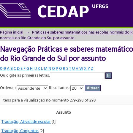
Navegação Práticas e saberes matemáticos
UFRGS
CEDAP
assunto
Página inicial
→
Práticas e saberes matemáticos nas escolas normais do R
normais do Rio Grande do Sul por assunto
Navegação Práticas e saberes matemático
do Rio Grande do Sul por assunto
0-9
A
B
C
D
E
F
G
H
I
J
K
L
M
N
O
P
Q
R
S
T
U
V
W
X
Y
Z
Ou digite as primeiras letras:
Ordenar:
Resultados:
Itens para a visualização no momento 279-298 of 298
Assunto
Tradução; Atividade escolar
[1]
Tradução; Conjuntos
[2]