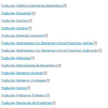
Tradução; Didática Especial da Matemática
[1]
Tradução; Esquemas
[2]
Tradução; Frações
[3]
Tradução; História
[1]
Tradução; Material Cuisenaire
[1]
Tradução; Mathematics for Elementary School Teachers; Adição
[1]
Tradução; Mathematics for Elementary School Teachers; Subtração
[1]
Tradução; Máquinas
[1]
Tradução; Metodologia da Matemática
[1]
Tradução; Números racionais
[1]
Tradução; Números; Contagem
[1]
Tradução; Outros
[1]
Tradução; Polígonos; Poliedros
[1]
Tradução; Resolução de Problemas
[1]