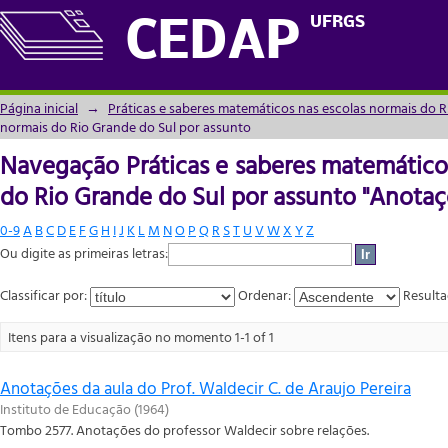
Navegação Práticas e saberes matemáticos
UFRGS
CEDAP
assunto "Anotações"
Página inicial
→
Práticas e saberes matemáticos nas escolas normais do R
normais do Rio Grande do Sul por assunto
Navegação Práticas e saberes matemático
do Rio Grande do Sul por assunto "Anotaç
0-9
A
B
C
D
E
F
G
H
I
J
K
L
M
N
O
P
Q
R
S
T
U
V
W
X
Y
Z
Ou digite as primeiras letras:
Classificar por:
Ordenar:
Resulta
Itens para a visualização no momento 1-1 of 1
Anotações da aula do Prof. Waldecir C. de Araujo Pereira
Instituto de Educação
(
1964
)
Tombo 2577. Anotações do professor Waldecir sobre relações.