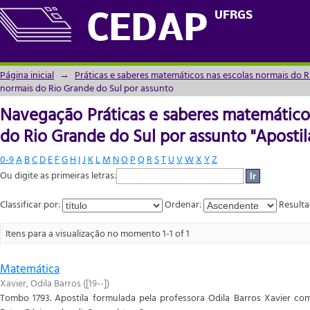
Navegação Práticas e saberes matemáticos
UFRGS
CEDAP
assunto "Apostila; Fatos Básicos"
Página inicial
→
Práticas e saberes matemáticos nas escolas normais do R
normais do Rio Grande do Sul por assunto
Navegação Práticas e saberes matemático
do Rio Grande do Sul por assunto "Apostila
0-9
A
B
C
D
E
F
G
H
I
J
K
L
M
N
O
P
Q
R
S
T
U
V
W
X
Y
Z
Ou digite as primeiras letras:
Classificar por:
Ordenar:
Resulta
Itens para a visualização no momento 1-1 of 1
Matemática
Xavier, Odila Barros
(
[19--]
)
Tombo 1793. Apostila formulada pela professora Odila Barros Xavier com 