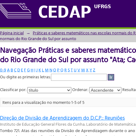
Navegação Práticas e saberes matemáticos
UFRGS
CEDAP
assunto "Ata; Caderno"
Página inicial
→
Práticas e saberes matemáticos nas escolas normais do R
normais do Rio Grande do Sul por assunto
Navegação Práticas e saberes matemático
do Rio Grande do Sul por assunto "Ata; C
0-9
A
B
C
D
E
F
G
H
I
J
K
L
M
N
O
P
Q
R
S
T
U
V
W
X
Y
Z
Ou digite as primeiras letras:
Classificar por:
Ordenar:
Resulta
Itens para a visualização no momento 1-5 of 5
Direção de Divisão de Aprendizagem do D.C.P.: Reuniões
Instituto de Educação General Flores da Cunha. Laboratório de Matemática
Tombo 721. Atas das reuniões da Divisão de Aprendizagem durante o ano