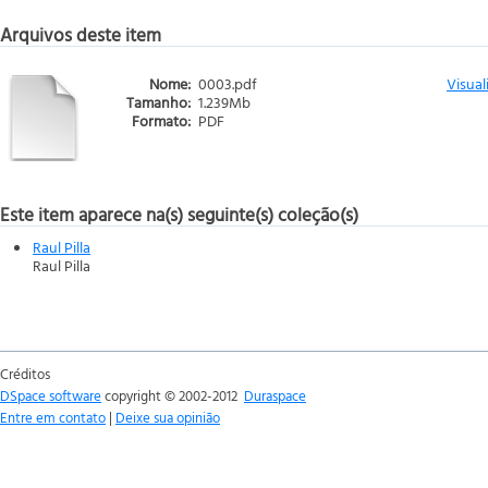
Arquivos deste item
Nome:
0003.pdf
Visual
Tamanho:
1.239Mb
Formato:
PDF
Este item aparece na(s) seguinte(s) coleção(s)
Raul Pilla
Raul Pilla
Créditos
DSpace software
copyright © 2002-2012
Duraspace
Entre em contato
|
Deixe sua opinião