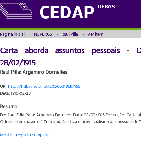
Carta aborda assuntos pessoais - Doc. Nº1
UFRGS
CEDAP
Página inicial
→
NUPERGS
→
Raul Pilla
→
Ver item
Carta aborda assuntos pessoais - D
28/02/1915
Raul Pilla
;
Argemiro Dornelles
URI:
http://hdl.handle.net/20.500.11959/165
Data:
1915-02-28
Resumo:
De: Raul Pilla Para: Argemiro Dorneles Data: 28/02/1915 Descrição: Carta 
Cidreira e um passeio à Tramandaí; critica o provincialismo das pessoas de 
Mostrar registro completo