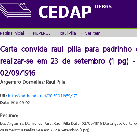
Carta convida raul pilla para padrinho de
UFRGS
CEDAP
(1 pg) - Doc. Nº13/1/0126 de 02/09/1916
Página inicial
→
NUPERGS
→
Raul Pilla
→
Ver item
Carta convida raul pilla para padrinh
realizar-se em 23 de setembro (1 pg) -
02/09/1916
Argemiro Dornelles
;
Raul Pilla
URI:
http://hdl.handle.net/20.500.11959/173
Data:
1916-09-02
Resumo:
De: Argemiro Dornelles Para: Raul Pilla Data: 02/09/1916 Descrição: Carta 
casamento a realizar-se em 23 de Setembro (1 pg).