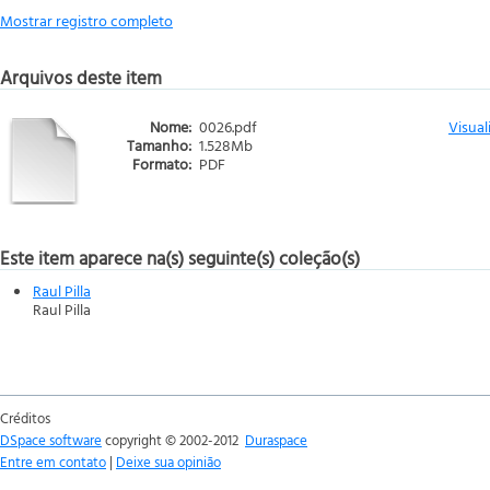
Mostrar registro completo
Arquivos deste item
Nome:
0026.pdf
Visual
Tamanho:
1.528Mb
Formato:
PDF
Este item aparece na(s) seguinte(s) coleção(s)
Raul Pilla
Raul Pilla
Créditos
DSpace software
copyright © 2002-2012
Duraspace
Entre em contato
|
Deixe sua opinião