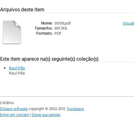
Arquivos deste item
Nome:
0008.pdf
Visual
Tamanho:
691.7Kb
Formato:
PDF
Este item aparece na(s) seguinte(s) coleção(s)
Raul Pilla
Raul Pilla
Créditos
DSpace software
copyright © 2002-2012
Duraspace
Entre em contato
|
Deixe sua opinião