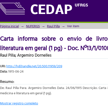
Carta informa sobre o envio de livros sob
UFRGS
CEDAP
Nº13/1/0108 de 24/06/1915
Página inicial
→
NUPERGS
→
Raul Pilla
→
Ver item
Carta informa sobre o envio de livr
literatura em geral (1 pg) - Doc. Nº13/1/01
Raul Pilla
;
Argemiro Dornelles
URI:
http://hdl.handle.net/20.500.11959/209
Data:
1915-06-24
Resumo:
De: Raul Pilla Para: Argemiro Dornelles Data: 24/06/1915 Descrição: Carta
medicina e literatura em geral (1 pg).
Mostrar registro completo