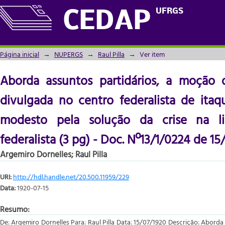
Aborda assuntos partidários, a moção de p
UFRGS
CEDAP
de itaqui e a articulação de modesto p
federalista (3 pg) - Doc. Nº13/1/0224 de 15
Página inicial
→
NUPERGS
→
Raul Pilla
→
Ver item
Aborda assuntos partidários, a moção 
divulgada no centro federalista de itaq
modesto pela solução da crise na li
federalista (3 pg) - Doc. Nº13/1/0224 de 15
Argemiro Dornelles
;
Raul Pilla
URI:
http://hdl.handle.net/20.500.11959/229
Data:
1920-07-15
Resumo:
De: Argemiro Dornelles Para: Raul Pilla Data: 15/07/1920 Descrição: Aborda