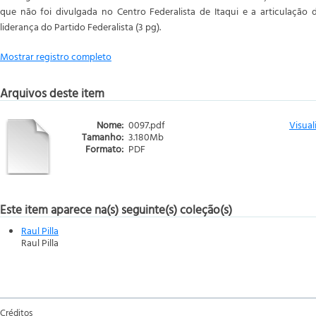
que não foi divulgada no Centro Federalista de Itaqui e a articulação
liderança do Partido Federalista (3 pg).
Mostrar registro completo
Arquivos deste item
Nome:
0097.pdf
Visual
Tamanho:
3.180Mb
Formato:
PDF
Este item aparece na(s) seguinte(s) coleção(s)
Raul Pilla
Raul Pilla
Créditos