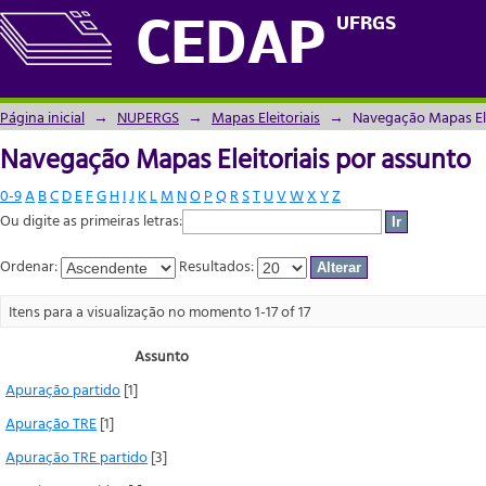
Navegação Mapas Eleitoriais por assunto
UFRGS
CEDAP
Página inicial
→
NUPERGS
→
Mapas Eleitoriais
→
Navegação Mapas Ele
Navegação Mapas Eleitoriais por assunto
0-9
A
B
C
D
E
F
G
H
I
J
K
L
M
N
O
P
Q
R
S
T
U
V
W
X
Y
Z
Ou digite as primeiras letras:
Ordenar:
Resultados:
Itens para a visualização no momento 1-17 of 17
Assunto
Apuração partido
[1]
Apuração TRE
[1]
Apuração TRE partido
[3]