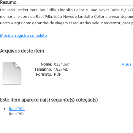
Resumo:
De: João Becker Para: Raul Pilla, Lindolfo Collor e João Neves Data: 19/1
memorial e convida Raul Pilla, João Neves e Lindolfo Collor a enviar dep
Porto Alegre com garantias de viagem asseguradas pelo Interventor, para p
Mostrar registro completo
Arquivos deste item
Nome:
0334.pdf
Visual
Tamanho:
1.827Mb
Formato:
PDF
Este item aparece na(s) seguinte(s) coleção(s)
Raul Pilla
Raul Pilla