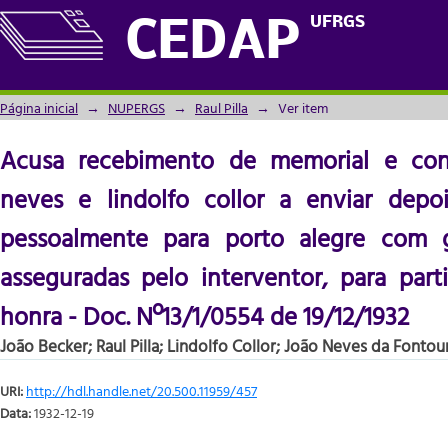
Acusa recebimento de memorial e convida r
UFRGS
CEDAP
depoimento ou seguirem pessoalmente 
asseguradas pelo interventor, para partic
19/12/1932
Página inicial
→
NUPERGS
→
Raul Pilla
→
Ver item
Acusa recebimento de memorial e convi
neves e lindolfo collor a enviar dep
pessoalmente para porto alegre com 
asseguradas pelo interventor, para part
honra - Doc. Nº13/1/0554 de 19/12/1932
João Becker
;
Raul Pilla
;
Lindolfo Collor
;
João Neves da Fontou
URI:
http://hdl.handle.net/20.500.11959/457
Data:
1932-12-19