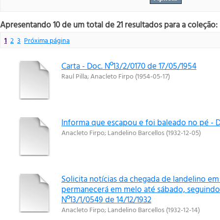
Apresentando 10 de um total de 21 resultados para a coleção: R
1
2
3
Próxima página
Carta - Doc. Nº13/2/0170 de 17/05/1954
Raul Pilla
;
Anacleto Firpo
(
1954-05-17
)
Informa que escapou e foi baleado no pé - D
Anacleto Firpo
;
Landelino Barcellos
(
1932-12-05
)
Solicita notícias da chegada de landelino em
permanecerá em melo até sábado, seguindo 
Nº13/1/0549 de 14/12/1932
Anacleto Firpo
;
Landelino Barcellos
(
1932-12-14
)