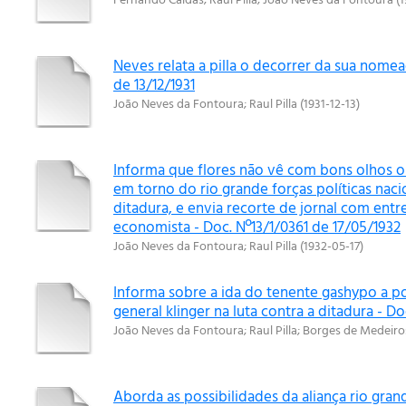
Neves relata a pilla o decorrer da sua nomea
de 13/12/1931
João Neves da Fontoura
;
Raul Pilla
(
1931-12-13
)
Informa que flores não vê com bons olhos o
em torno do rio grande forças políticas naci
ditadura, e envia recorte de jornal com entr
economista - Doc. Nº13/1/0361 de 17/05/1932
João Neves da Fontoura
;
Raul Pilla
(
1932-05-17
)
Informa sobre a ida do tenente gashypo a p
general klinger na luta contra a ditadura - D
João Neves da Fontoura
;
Raul Pilla
;
Borges de Medeiro
Aborda as possibilidades da aliança rio grand