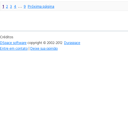
1
2
3
4
. . .
9
Próxima página
Créditos
DSpace software
copyright © 2002-2012
Duraspace
Entre em contato
|
Deixe sua opinião