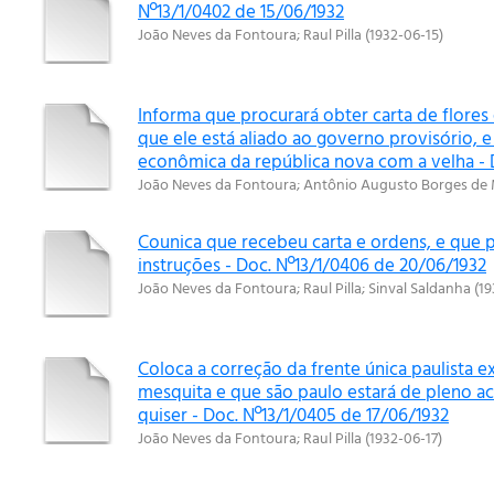
Nº13/1/0402 de 15/06/1932
João Neves da Fontoura
;
Raul Pilla
(
1932-06-15
)
Informa que procurará obter carta de flore
que ele está aliado ao governo provisório, e
econômica da república nova com a velha - 
João Neves da Fontoura
;
Antônio Augusto Borges de 
Counica que recebeu carta e ordens, e que 
instruções - Doc. Nº13/1/0406 de 20/06/1932
João Neves da Fontoura
;
Raul Pilla
;
Sinval Saldanha
(
19
Coloca a correção da frente única paulista ex
mesquita e que são paulo estará de pleno a
quiser - Doc. Nº13/1/0405 de 17/06/1932
João Neves da Fontoura
;
Raul Pilla
(
1932-06-17
)