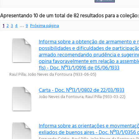
Apresentando 10 de um total de 82 resultados para a coleção: 
1
2
3
4
. . .
9
Próxima página
Informa sobre a obtenção de armamento e rec
possibilidades e dificuldades de participaç
armado recomendando prudência e sugerind
opina favoravelmente em relação a assemblei
fls) - Doc. Nº13/1/0916 de 05/06/1933
Raul Pilla
;
João Neves da Fontoura
(
1933-06-05
)
Carta - Doc. Nº13/1/0802 de 22/03/1933
João Neves da Fontoura
;
Raul Pilla
(
1933-03-22
)
Informa sobre as orientações e movmentaçõ
exliados de buenos aires - Doc. Nº13/1/0356 
Fernando Caldas
;
Raul Pilla
;
João Neves da Fontoura
(
1