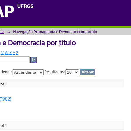
e Democracia por título
UFRGS
AP
cia
→
Navegação Propaganda e Democracia por título
e Democracia por título
U
V
W
X
Y
Z
denar:
Resultados:
of 1
(1982)
of 1