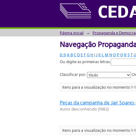
Navegação Propaganda 
CED
Página inicial
→
Propaganda e Democra
Navegação Propaganda 
0-9
A
B
C
D
E
F
G
H
I
J
K
L
M
N
O
P
Q
R
S
T
Ou digite as primeiras letras:
Classificar por:
Or
Itens para a visualização no momento 1-1 
Peças da campanha de Jair Soares 
Autor desconhecido
(
1982
)
Itens para a visualização no momento 1-1 