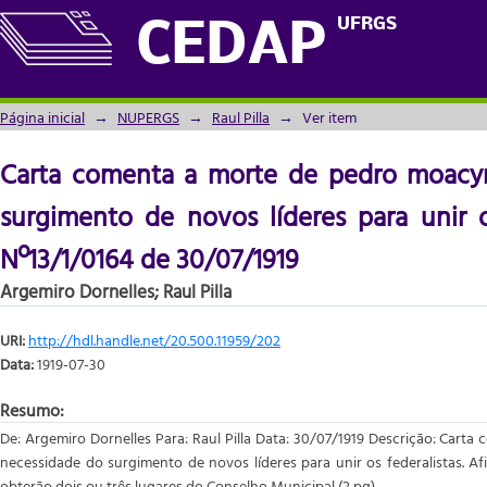
Carta comenta a morte de pedro moacyr e
UFRGS
CEDAP
para unir os federalistas - Doc. Nº13/1/016
Página inicial
→
NUPERGS
→
Raul Pilla
→
Ver item
Carta comenta a morte de pedro moacyr
surgimento de novos líderes para unir o
Nº13/1/0164 de 30/07/1919
Argemiro Dornelles
;
Raul Pilla
URI:
http://hdl.handle.net/20.500.11959/202
Data:
1919-07-30
Resumo:
De: Argemiro Dornelles Para: Raul Pilla Data: 30/07/1919 Descrição: Cart
necessidade do surgimento de novos líderes para unir os federalistas. A
obterão dois ou três lugares do Conselho Municipal (2 pg).