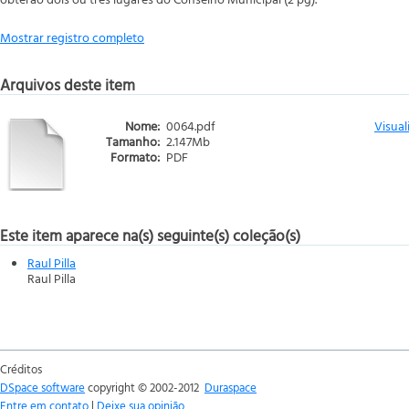
Mostrar registro completo
Arquivos deste item
Nome:
0064.pdf
Visual
Tamanho:
2.147Mb
Formato:
PDF
Este item aparece na(s) seguinte(s) coleção(s)
Raul Pilla
Raul Pilla
Créditos
DSpace software
copyright © 2002-2012
Duraspace
Entre em contato
|
Deixe sua opinião