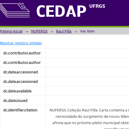
Carta comenta a morte de pedro moacyr e
UFRGS
CEDAP
para unir os federalistas - Doc. Nº13/1/016
Página inicial
→
NUPERGS
→
Raul Pilla
→
Ver item
Mostrar registro simples
dc.contributor.author
dc.contributor.author
dc.date.accessioned
dc.date.accessioned
dc.date.available
dc.date.issued
dc.identifier.citation
NUPERGS. Coleção Raul Pilla: Carta comenta a
necessidade do surgimento de novos líderes
afirma que no próximo pleito municipal obte
conselho munici