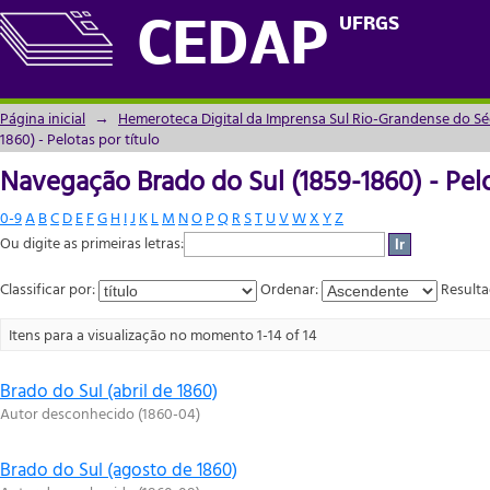
Navegação Brado do Sul (1859-1860) - Pelo
UFRGS
CEDAP
Página inicial
→
Hemeroteca Digital da Imprensa Sul Rio-Grandense do Sé
1860) - Pelotas por título
Navegação Brado do Sul (1859-1860) - Pelo
0-9
A
B
C
D
E
F
G
H
I
J
K
L
M
N
O
P
Q
R
S
T
U
V
W
X
Y
Z
Ou digite as primeiras letras:
Classificar por:
Ordenar:
Resulta
Itens para a visualização no momento 1-14 of 14
Brado do Sul (abril de 1860)
Autor desconhecido
(
1860-04
)
Brado do Sul (agosto de 1860)