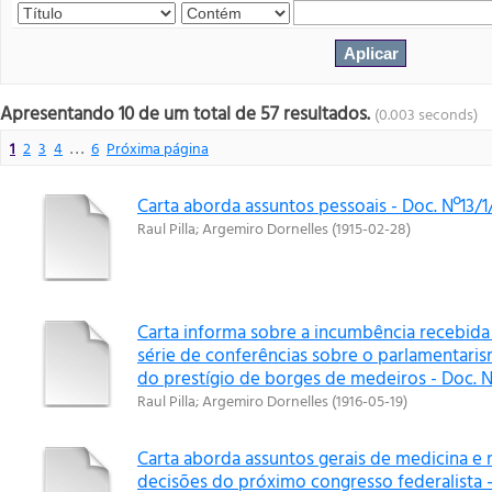
Apresentando 10 de um total de 57 resultados.
(0.003 seconds)
1
2
3
4
. . .
6
Próxima página
Carta aborda assuntos pessoais - Doc. Nº13/1
Raul Pilla
;
Argemiro Dornelles
(
1915-02-28
)
Carta informa sobre a incumbência recebida
série de conferências sobre o parlamentar
do prestígio de borges de medeiros - Doc. Nº
Raul Pilla
;
Argemiro Dornelles
(
1916-05-19
)
Carta aborda assuntos gerais de medicina e 
decisões do próximo congresso federalista -