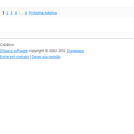
1
2
3
4
. . .
6
Próxima página
Créditos
DSpace software
copyright © 2002-2012
Duraspace
Entre em contato
|
Deixe sua opinião