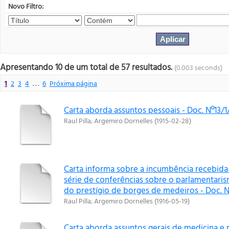
Novo Filtro:
Apresentando 10 de um total de 57 resultados.
(0.003 seconds)
1
2
3
4
. . .
6
Próxima página
Carta aborda assuntos pessoais - Doc. Nº13/1
Raul Pilla
;
Argemiro Dornelles
(
1915-02-28
)
Carta informa sobre a incumbência recebida
série de conferências sobre o parlamentar
do prestígio de borges de medeiros - Doc. Nº
Raul Pilla
;
Argemiro Dornelles
(
1916-05-19
)
Carta aborda assuntos gerais de medicina e 